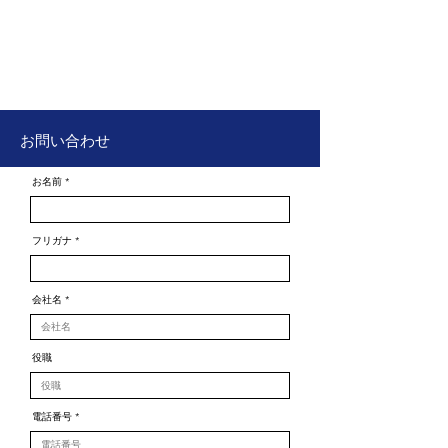
​学生と企業を結ぶ虹の架け橋を
​一般社団法人 全国学生就活支援会
​お問い合わせ
お名前
フリガナ
会社名
役職
電話番号